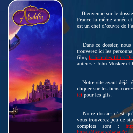
Bienvenue
sur
le
dossie
France la même année et d
est un chef d’
œ
uvre de l’
Dans ce dossier, nous a
trouverez ici les personna
film,
la liste des films Di
auteurs : John Musker et
Notre site ayant déjà réfé
cliquer sur les liens cor
ici
pour les gifs.
Notre dossier n’est qu’u
vous trouverez peu de site 
complets sont :
htt
https://disney-planet.fr/