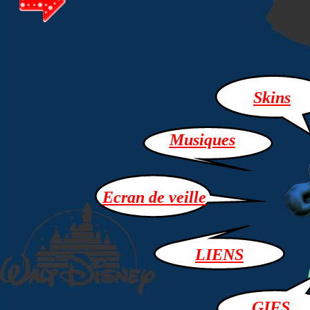
Skins
Musiques
Ecran de veille
LIENS
GIFS