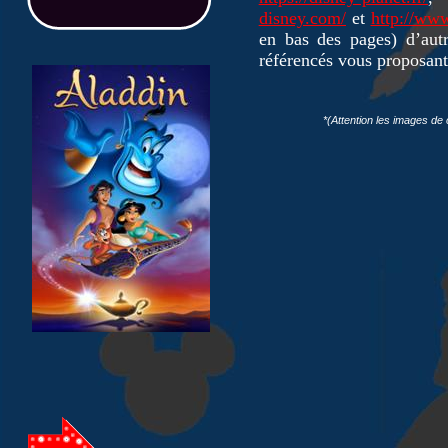
disney.com/
et
http://www
en bas des pages) d’autr
référencés vous proposant
*(Attention
les
images
de