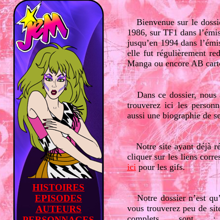
Bienvenue sur le
dossi
1986, sur TF1 dans l’émis
jusqu’en 1994 dans l’émis
elle fut régulièrement re
Manga ou encore AB cart
Dans ce dossier, nous a
trouverez ici les personn
aussi
une biographie de se
Notre site ayant déjà réfé
cliquer sur les liens cor
ici
pour les gifs.
HISTOIRES
EPISODES
Notre dossier n’est qu
vous trouverez peu de site 
AUTEURS
complets son
PERSONNAGES